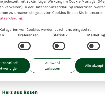
e jederzeit mit zukünftiger Wirkung im Cookie Manager (Me
en verwalten) in der Datenschutzerklärung widerrufen. Weite
nline Auswahl hierzu passender
onen zu unseren eingesetzten Cookies finden Sie in unserer
utzerklärung.
Kategorien von Cookies werden durch uns eingesetzt:
ich
Präferenzen
Statistik
Marketing
 technisch
Auswahl
Alle akzept
otwendige
zulassen
Einzigartig lokal kreiert
Herz aus Rosen