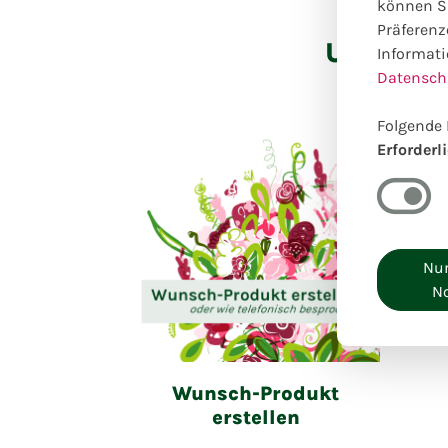
können Si
Präferenz
Unsere o
Informati
Datensch
Folgende 
Erforderl
Nur
N
Wunsch-Produkt
erstellen