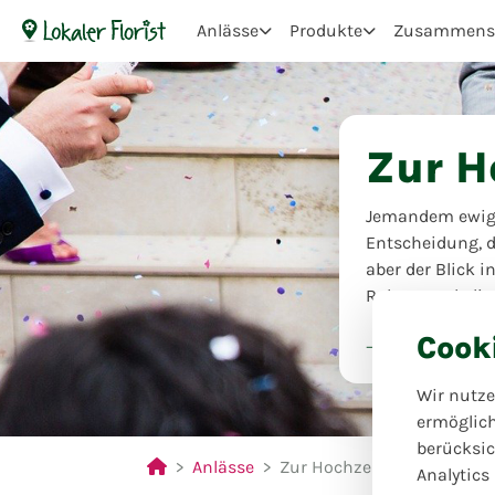
Anlässe
Produkte
Zusammenst
Zur H
Jemandem ewige 
Entscheidung, di
aber der Blick i
Rahmen erledig
Cook
Blüten Atelier
Wir nutze
ermöglic
berücksic
Anlässe
Zur Hochzeit
Analytics