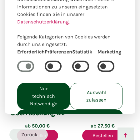
Informationen zu unseren eingesetzten
Unsere online Auswahl hierzu
Cookies finden Sie in unserer
passender Produkte
Datenschutzerklärung.
Folgende Kategorien von Cookies werden
durch uns eingesetzt:
Erforderlich
Präferenzen
Statistik
Marketing
Einzigartig lokal kreiert
Einzigartig lokal kreiert
Nur
Auswahl
technisch
zulassen
Notwendige
Sommer
Pflückstrauß
Überraschung XL
Alle akzeptieren
ab
50,00 €
ab
27,50 €
Zurück
Bestellen
Bestellen