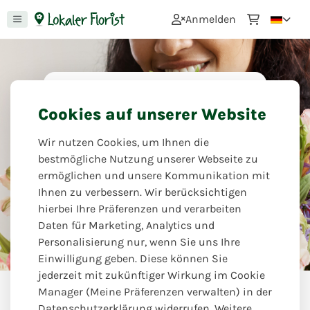
0
Anmelden
Einfach nur weil
Cookies auf unserer Website
ich an dich denk
Wir nutzen Cookies, um Ihnen die
Wie schön ist es doch, unerwartet
bestmögliche Nutzung unserer Webseite zu
mit einem blumigen Gruß überrascht
ermöglichen und unsere Kommunikation mit
zu werden!
Ihnen zu verbessern. Wir berücksichtigen
hierbei Ihre Präferenzen und verarbeiten
Blüten Atelier
Daten für Marketing, Analytics und
Personalisierung nur, wenn Sie uns Ihre
Einwilligung geben. Diese können Sie
jederzeit mit zukünftiger Wirkung im Cookie
Anlässe
Einfach nur weil ich an dich denk
Manager (Meine Präferenzen verwalten) in der
Datenschutzerklärung widerrufen. Weitere