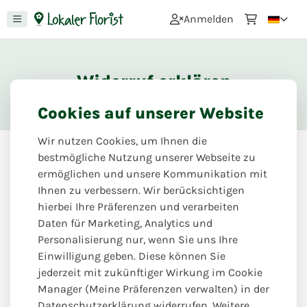
0
Anmelden
Widerruf erklären
Cookies auf unserer Website
Wir nutzen Cookies, um Ihnen die
bestmögliche Nutzung unserer Webseite zu
ermöglichen und unsere Kommunikation mit
Anders überlegt? Ganz einfach.
Ihnen zu verbessern. Wir berücksichtigen
Hier können Sie den Widerruf für widerrufsfähige
hierbei Ihre Präferenzen und verarbeiten
Produkte erklären.
Daten für Marketing, Analytics und
Bitte beachten Sie: Frische Blumen,
Personalisierung nur, wenn Sie uns Ihre
Blumenarrangements und individuell angefertigte
Einwilligung geben. Diese können Sie
Produkte sind in der Regel vom Widerruf ausgeschlossen.
jederzeit mit zukünftiger Wirkung im Cookie
Manager (Meine Präferenzen verwalten) in der
Datenschutzerklärung widerrufen. Weitere