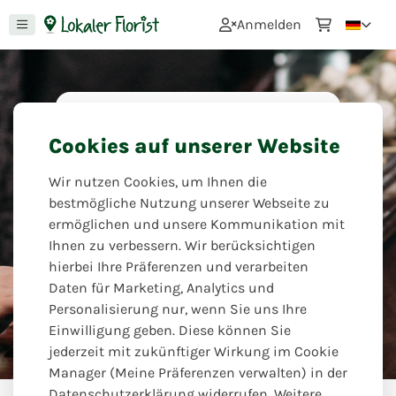
0
Anmelden
Im Trauerfall
Cookies auf unserer Website
Wo Worte versagen, drücken Blumen
Wir nutzen Cookies, um Ihnen die
tiefe Gefühle aus, wenn man sich von
bestmögliche Nutzung unserer Webseite zu
einem geliebten Menschen oder
ermöglichen und unsere Kommunikation mit
Verwandten verabschiedet. Ihr Florist
Ihnen zu verbessern. Wir berücksichtigen
hilft Ihnen dabei, den richtigen Ton
hierbei Ihre Präferenzen und verarbeiten
zu finden.
Daten für Marketing, Analytics und
Personalisierung nur, wenn Sie uns Ihre
Blüten Atelier
Einwilligung geben. Diese können Sie
jederzeit mit zukünftiger Wirkung im Cookie
Manager (Meine Präferenzen verwalten) in der
Datenschutzerklärung widerrufen. Weitere