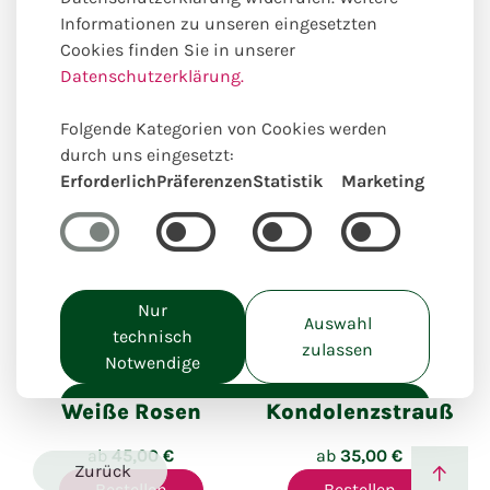
Anlässe
Im Trauerfall
Informationen zu unseren eingesetzten
Cookies finden Sie in unserer
Datenschutzerklärung.
Unsere online Auswahl hierzu
passender Produkte
Folgende Kategorien von Cookies werden
durch uns eingesetzt:
Erforderlich
Präferenzen
Statistik
Marketing
Nur
Auswahl
technisch
Einzigartig lokal kreiert
Einzigartig lokal kreiert
zulassen
Notwendige
Alle akzeptieren
Weiße Rosen
Kondolenzstrauß
ab
45,00 €
ab
35,00 €
Zurück
Bestellen
Bestellen